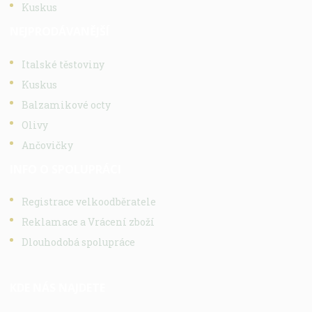
Kuskus
NEJPRODÁVANĚJŠÍ
Italské těstoviny
Kuskus
Balzamikové octy
Olivy
Ančovičky
INFO O SPOLUPRÁCI
Registrace velkoodběratele
Reklamace a Vrácení zboží
Dlouhodobá spolupráce
KDE NÁS NAJDETE