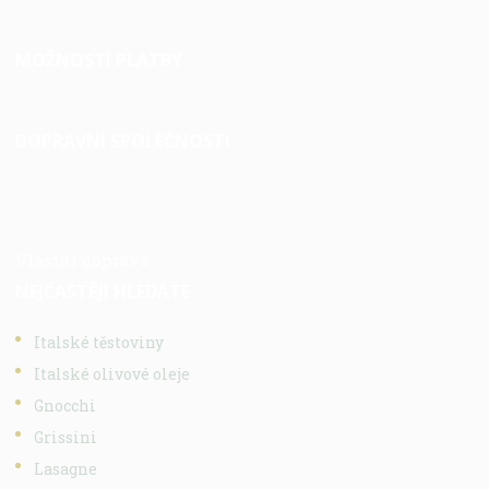
MOŽNOSTI PLATBY
DOPRAVNÍ SPOLEČNOSTI
Vlastní doprava
NEJČASTĚJI HLEDÁTE
Italské těstoviny
Italské olivové oleje
Gnocchi
Grissini
Lasagne