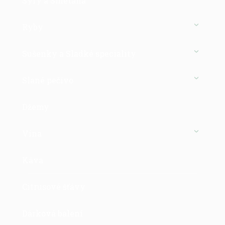
Sýry a Smetana
Ryby
Sušenky a Sladké speciality
Slané pečivo
Džemy
Vína
Káva
Citrusové šťávy
Dárková balení