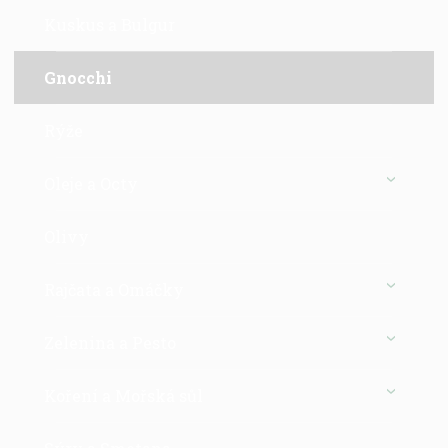
Kuskus a Bulgur
Gnocchi
Rýže
Oleje a Octy
Olivy
Rajčata a Omáčky
Zelenina a Pesto
Koření a Mořská sůl