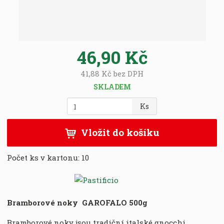
8
0
0
0
46,90 Kč
1
3
41,88 Kč bez DPH
9
9
SKLADEM
2
Z
Ks
0
m
8
ě
7
Vložit do košíku
n
5
i
Počet ks v kartonu:
10
t
p
o
č
e
Bramborové noky GAROFALO 500g
t
Bramborové noky jsou tradiční italské gnocchi