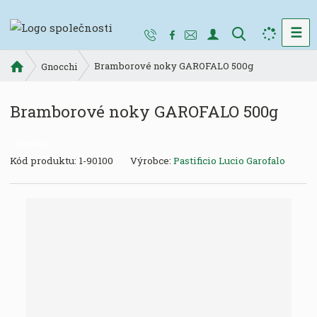
☰
V
y
Ú
Bramborové noky GAROFALO 500g
h
Gnocchi
v
l
o
e
Bramborové noky GAROFALO 500g
d
d
n
a
í
Novinka
t
s
K
Kód produktu:
1-90100
Výrobce:
Pastificio Lucio Garofalo
t
ó
r
d
a
v
n
ý
a
r
o
b
c
e
: