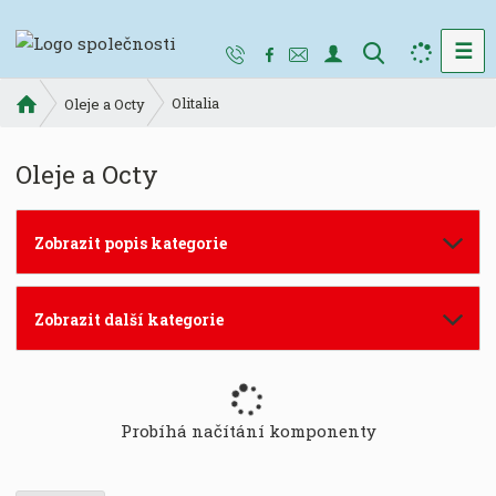
☰
V
y
Ú
Olitalia
h
Oleje a Octy
v
l
o
e
Oleje a Octy
d
d
n
a
í
t
Zobrazit popis kategorie
s
t
r
Zobrazit další kategorie
a
n
a
Probíhá načítání komponenty