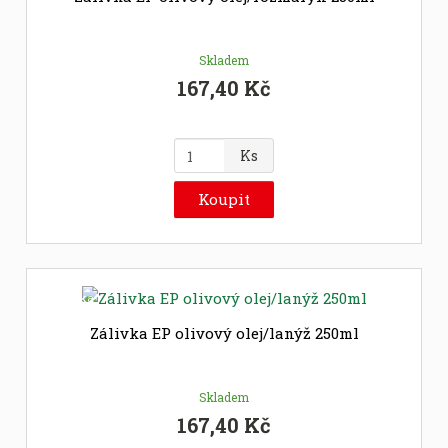
e
t
Skladem
167,40 Kč
Z
Ks
m
ě
Koupit
n
i
t
p
Novinka
o
č
Zálivka EP olivový olej/lanýž 250ml
e
t
Skladem
167,40 Kč