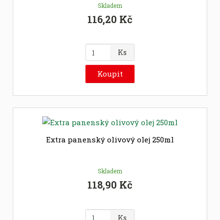
Skladem
116,20 Kč
Z
Ks
m
ě
Koupit
n
i
t
p
o
č
Extra panenský olivový olej 250ml
e
t
Skladem
118,90 Kč
Z
Ks