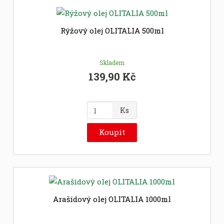
p
o
č
Rýžový olej OLITALIA 500ml
e
t
Skladem
139,90 Kč
Z
Ks
m
ě
Koupit
n
i
t
p
o
č
Arašídový olej OLITALIA 1000ml
e
t