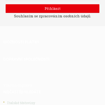
Přihlásit
Souhlasím se
zpracováním osobních údajů
.
MOŽNOSTI PLATBY
DOPRAVNÍ SPOLEČNOSTI
Vlastní doprava
NEJČASTĚJI HLEDÁTE
Italské těstoviny