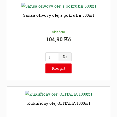
p
o
č
Sansa olivový olej z pokrutin 500ml
e
t
Skladem
104,90 Kč
Z
Ks
m
ě
Koupit
n
i
t
p
o
č
Kukuřičný olej OLITALIA 1000ml
e
t