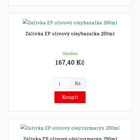
i
t
p
o
č
Zálivka EP olivový olej/bazalka 250ml
e
t
Skladem
167,40 Kč
Z
Ks
m
ě
Koupit
n
i
t
p
o
č
Zálivka EP olivový olej/rozmarýn 250ml