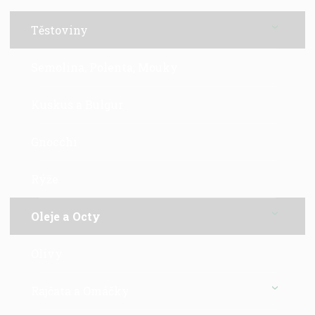
Těstoviny
Semolina, Polenta, Mouky
Kuskus a Bulgur
Gnocchi
Rýže
Oleje a Octy
Olivy
Rajčata a Omáčky