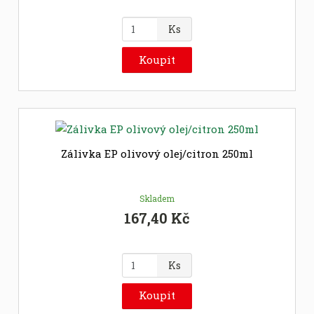
Z
Ks
m
ě
Koupit
n
i
t
p
o
č
Zálivka EP olivový olej/citron 250ml
e
t
Skladem
167,40 Kč
Z
Ks
m
ě
Koupit
n