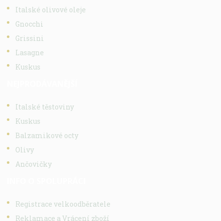
Italské olivové oleje
Gnocchi
Grissini
Lasagne
Kuskus
NEJPRODÁVANĚJŠÍ
Italské těstoviny
Kuskus
Balzamikové octy
Olivy
Ančovičky
INFO O SPOLUPRÁCI
Registrace velkoodběratele
Reklamace a Vrácení zboží