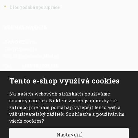
Dlouhodobá spolupráce
KDE NÁS NAJDETE
CANO CZ s.r.o.
Havlíčkova 516
538 03 Heřmanův Městec
Tel.:
+420 469 695 018
Fax.:
+420 469 696 113
Tento e-shop využívá cookies
Mob.:
+420 724 028 978
E-mail:
cano@cano.cz
Na našich webových stránkách používáme
soubory cookies. Některé z nich jsou nezbytné,
zatímco jiné nám pomáhají vylepšit tento web a
váš uživatelský zážitek. Souhlasíte s používáním
všech cookies?
© 2026, CANO CZ s.r.o. - všechna práva vyhrazena
Nastavení