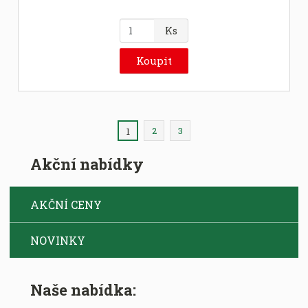
Z
Ks
m
ě
Koupit
n
i
t
p
2
3
o
1
č
Akční nabídky
e
t
AKČNÍ CENY
NOVINKY
Naše nabídka: