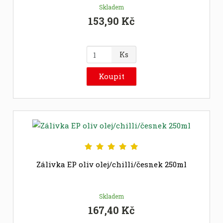
Skladem
153,90 Kč
Z
Ks
m
ě
Koupit
n
i
t
p
o
č
e
t
Zálivka EP oliv olej/chilli/česnek 250ml
Skladem
167,40 Kč