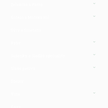
Zelenina a Pesto
Koření a Mořská sůl
Sýry a Smetana
Ryby
Sušenky a Sladké speciality
Slané pečivo
Džemy
Vína
Káva