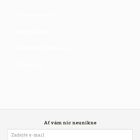
Citrusové šťávy
Dárková balení
Bezlepkové potraviny
BIO kvalita
Ať vám nic neunikne